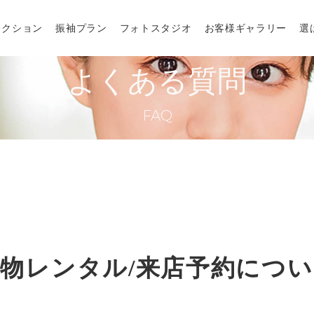
レクション
振袖プラン
フォトスタジオ
お客様ギャラリー
選
よくある質問
レクション
オーダーレンタルプラン
FAQ
クション
レンタルプラン
コレクション
お買い上げプラン
レクション
アレンジプラン
撮影のみプラン
物レンタル/来店予約につ