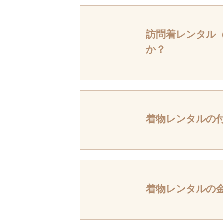
はい、訪問着レ
参考までに、入
訪問着レンタル
か？
＜各着物のTPO
・訪問着→フォ
・付下げ→柄が
・色無地→柄が
訪問着レンタル
着ていくか迷っ
先しております
※一組の接客時
着物レンタルの
※着装・・・実
着物、長襦袢、
それと、草履バ
※伊達衿・・・
着物レンタルの
を入れないでシ