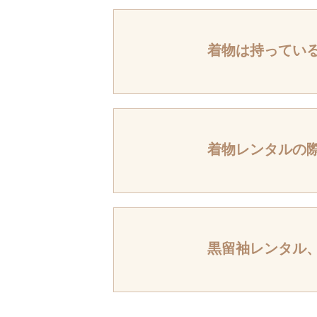
￥28,000＋
着物は持ってい
はい、お取り扱い
Sサイズ（22c
お時間を頂けれ
着物レンタルの
はい、着付けも
また、日時によ
黒留袖レンタル
はい、お取り扱い