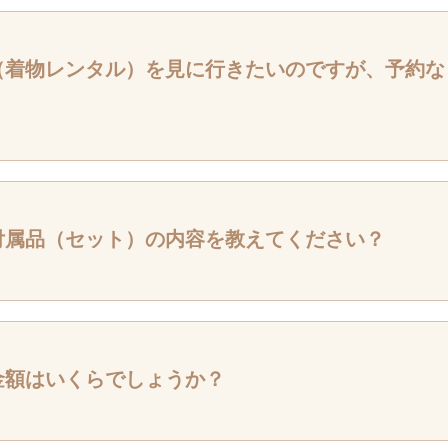
ンタルのお取り扱いしております。
学式や卒業式のおすすめ着物は、訪問着、付下げ、色無地になります。
（着物レンタル）を見に行きたいのですが、予約な
と特徴＞
ーマルな場所での着用に向いていて柄が多く華やかな印象 。格が高いので式
少なめでスッキリとした着物。控えめな印象。訪問着ほど目立ちすぎず着てい
ない無地のお着物。TPOとしては柄がないのでオールマイティにどんな場所で
（着物レンタル）の下見の場合は着装（試着）をし比較検討のお手伝いをさせ
たり悩んだら色無地で。
。
間が訪問着レンタル（着物レンタル）下見の場合、平均60分程度かかります。
付属品（セット）の内容を教えてください？
際に着物を着ているように試着しコーディネートします。その為にお時間がか
帯、帯締め、帯揚げが主な5点になります。
ッグ、和装小物（着付けの際に必要な小物）。ご希望の方には伊達衿もレンタ
着物の衿に色の衿を重ねて着付けし、華やかさを演出するアイテム。一般的に
金額はいくらでしょうか？
ンプルにしていく傾向ですがTPOや出席の立場などどんな用途で着物を着て