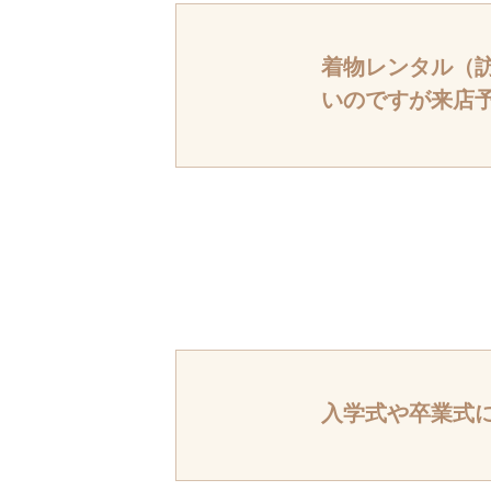
着物レンタル（
いのですが来店
LINEより友
致します。
※LINEアプリ
入学式や卒業式