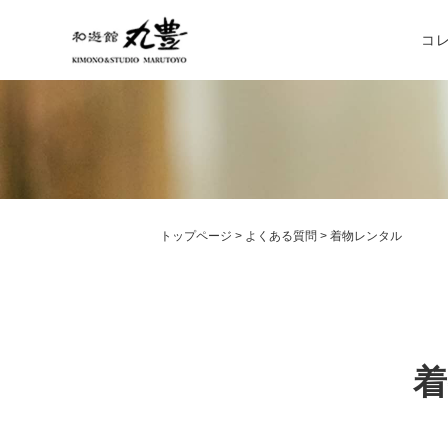
コ
振袖コ
袴コレ
訪問着
トップページ
>
よくある質問
>
着物レンタル
留袖コ
着