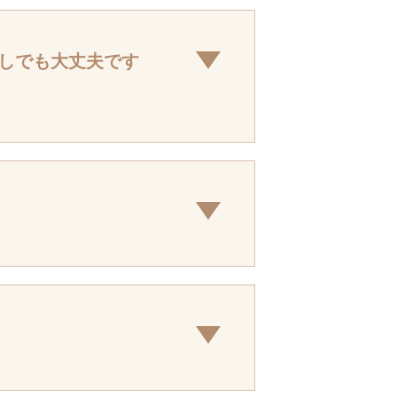
しでも大丈夫です
典向き。
く場所が広くなります。
もOKです。立場的に何を
て頂きますのでご予約を優
かります。
ルしております。
は、40代以上の方は伊達衿
いくかなどご相談ください。