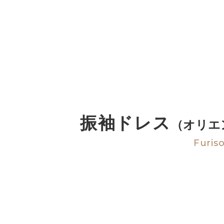
着用日が決定し
振袖ドレス
（オリエ
Furis