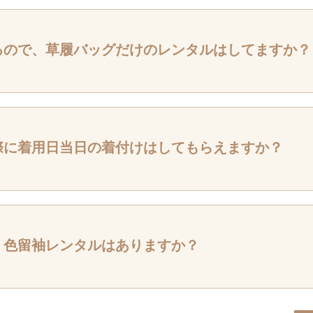
税～になります。柄や種類、着物の染織加工などによって金額が異なります。
るので、草履バッグだけのレンタルはしてますか？
しております。金額は￥5,000～10,000になります。種類やサイズによっ
m)、LLサイズ（26.5以上）は在庫が少ないのでご注意ください。
ばご用意ができるかと思いますが在庫状況が流動的なので詳細はお問い合わせ
際に着用日当日の着付けはしてもらえますか？
させて頂きます。料金は着物レンタル料金に含まれていますので、ご安心くだ
っては予約枠がない場合、時間調整をお願いすることがございますので予めご
、色留袖レンタルはありますか？
しております。レンタル価格は￥38,000＋税～となります。柄や染織加工