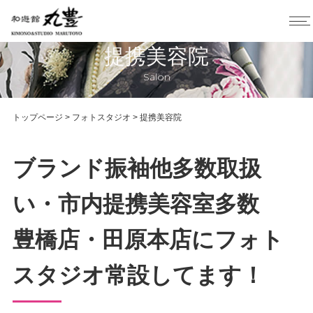
提携美容院
Salon
トップページ
>
フォトスタジオ
>
提携美容院
ブランド振袖他多数取扱
い・市内提携美容室多数
豊橋店・田原本店にフォト
スタジオ常設してます！