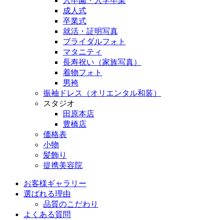
入卒園・入学卒業
成人式
卒業式
就活・証明写真
ブライダルフォト
マタニティ
長寿祝い（家族写真）
着物フォト
男袴
振袖ドレス（オリエンタル和装）
スタジオ
田原本店
豊橋店
価格表
小物
髪飾り
提携美容院
お客様ギャラリー
選ばれる理由
品質のこだわり
よくある質問