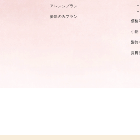
アレンジプラン
撮影のみプラン
価格
小物
髪飾
提携