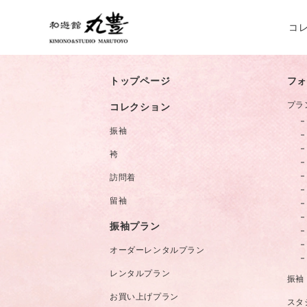
コ
トップページ
フォ
振袖コ
プラ
コレクション
袴コレ
振袖
訪問着
袴
留袖コ
訪問着
留袖
振袖プラン
オーダーレンタルプラン
レンタルプラン
振袖
お買い上げプラン
スタ