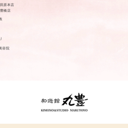
田原本店
豊橋店
表
り
美容院