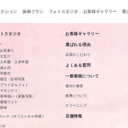
レクション
振袖プラン
フォトスタジオ
お客様ギャラリー
選
トスタジオ
お客様ギャラリー
レクション
オーダーレンタルプラン
ン
選ばれる理由
クション
レンタルプラン
お宮参り
品質のこだわり
七五三
コレクション
お買い上げプラン
入卒園・入学卒業
よくある質問
成人式
レクション
アレンジプラン
卒業式
一般着物について
就活・証明写真
撮影のみプラン
ブライダルフォト
着付け教室
マタニティ
催事について
長寿祝い（家族写真）
着物フォト
クリーニング
男袴
店舗情報
ドレス（オリエンタル和装）
ジオ